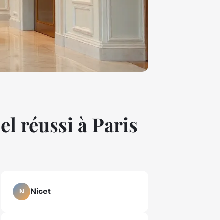
l réussi à Paris
Nicet
N