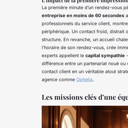
L’impact de la première impression
La première minute d’un rendez-vous p
entreprise en moins de 60 secondes
a
professionnels du service client, montre
périphérique. Un contact froid, distrait 
structure. En revanche, un accueil chaleu
l’horaire de son rendez-vous, crée immé
experts appellent le
capital sympathie
-
différence entre un partenariat noué ou 
contact client en un véritable atout str
agence comme
Ophelia
.
Les missions clés d’une éq