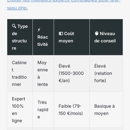
sasu.php
.
🔍 Type
⚡
de
💶 Coût
🧠 Niveau
Réac
structu
moyen
de conseil
tivité
re
Cabine
Moy
Élevé
Élevé
t
enne
(1500-3000
(relation
traditio
à
€/an)
forte)
nnel
lente
Expert
Très
100%
Faible (79-
Basique à
rapid
en
150 €/mois)
moyen
e
ligne