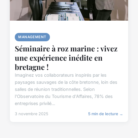
MANAGEMENT
Séminaire à roz marine : vivez
une expérience inédite en
bretagne !
Imaginez vos collaborateurs inspirés par les
paysages sauvages de la côte bretonne, loin des
salles de réunion traditionnelles. Selon
l'Observatoire du Tourisme d'Affaires, 78% des
entreprises privilé...
3 novembre 2025
5 min de lecture →