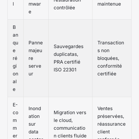
l
mwar
maintenue
contrôlée
e
B
an
qu
Panne
Transaction
Sauvegardes
e
majeu
s non
duplicatas,
ré
re
bloquées,
PRA certifié
gi
serve
conformité
ISO 22301
on
ur
certifiée
al
e
E-
Inond
Ventes
co
Migration vers
ation
préservées,
m
le cloud,
sur
réassurance
m
communicatio
data
client
er
n clients fluide