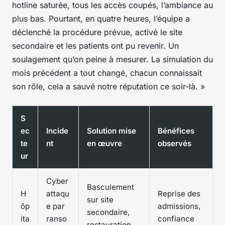
hotline saturée, tous les accès coupés, l’ambiance au
plus bas. Pourtant, en quatre heures, l’équipe a
déclenché la procédure prévue, activé le site
secondaire et les patients ont pu revenir. Un
soulagement qu’on peine à mesurer. La simulation du
mois précédent a tout changé, chacun connaissait
son rôle, cela a sauvé notre réputation ce soir-là. »
S
ec
Incide
Solution mise
Bénéfices
te
nt
en œuvre
observés
ur
Cyber
Basculement
H
attaqu
Reprise des
sur site
ôp
e par
admissions,
secondaire,
ita
ranso
confiance
restauration