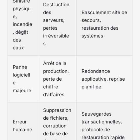
Sinistre
Destruction
physiqu
des
Basculement site de
e,
serveurs,
secours,
incendie
pertes
restauration des
, dégât
irréversible
systèmes
des
s
eaux
Arrêt de la
Panne
production,
Redondance
logiciell
perte de
applicative, reprise
e
chiffre
planifiée
majeure
d’affaires
Suppression
Sauvegardes
de fichiers,
Erreur
transactionnelles,
corruption
humaine
protocole de
de base de
restauration rapide