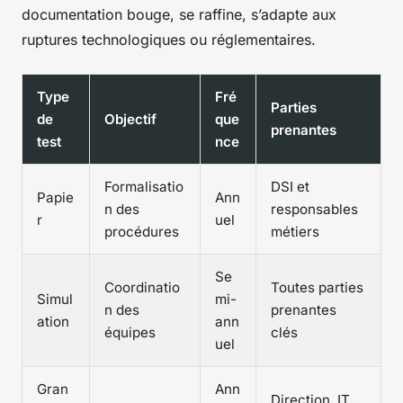
documentation bouge, se raffine, s’adapte aux
ruptures technologiques ou réglementaires.
Type
Fré
Parties
de
Objectif
que
prenantes
test
nce
Formalisatio
DSI et
Papie
Ann
n des
responsables
r
uel
procédures
métiers
Se
Coordinatio
Toutes parties
Simul
mi-
n des
prenantes
ation
ann
équipes
clés
uel
Gran
Ann
Direction, IT,