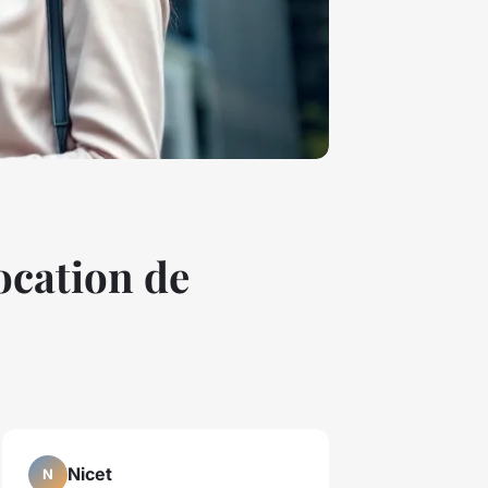
ocation de
Nicet
N