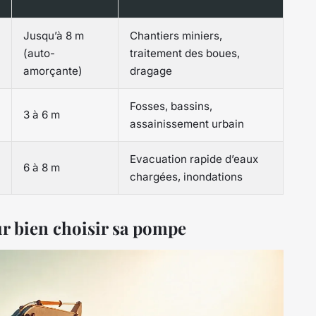
Jusqu’à 8 m
Chantiers miniers,
(auto-
traitement des boues,
amorçante)
dragage
Fosses, bassins,
3 à 6 m
assainissement urbain
Evacuation rapide d’eaux
6 à 8 m
chargées, inondations
ur bien choisir sa pompe