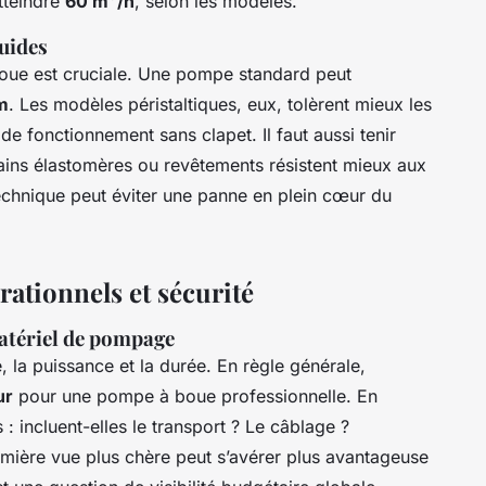
tteindre
60 m³/h
, selon les modèles.
luides
 boue est cruciale. Une pompe standard peut
m
. Les modèles péristaltiques, eux, tolèrent mieux les
de fonctionnement sans clapet. Il faut aussi tenir
tains élastomères ou revêtements résistent mieux aux
echnique peut éviter une panne en plein cœur du
ationnels et sécurité
matériel de pompage
e, la puissance et la durée. En règle générale,
ur
pour une pompe à boue professionnelle. En
: incluent-elles le transport ? Le câblage ?
emière vue plus chère peut s’avérer plus avantageuse