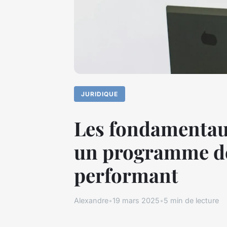
JURIDIQUE
Les fondamentaux
un programme de 
performant
Alexandre
•
19 mars 2025
•
5 min de lecture