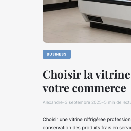
BUSINESS
Choisir la vitrin
votre commerce
Alexandre
•
3 septembre 2025
•
5 min de lect
Choisir une vitrine réfrigérée profession
conservation des produits frais en serv